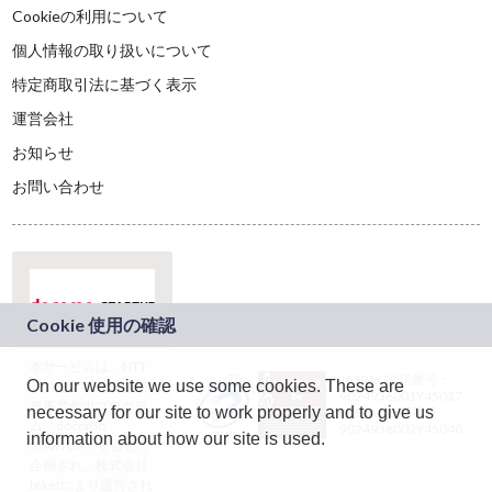
Cookieの利用について
個人情報の取り扱いについて
特定商取引法に基づく表示
運営会社
お知らせ
お問い合わせ
本サービスは、NTT
JASRAC許諾番号：
On our website we use some cookies. These are
ドコモグループの新
9024936001Y45037
規事業創出プログラ
necessary for our site to work properly and to give us
JASRAC許諾番号：
ム「docomo
9024936002Y45040
information about how our site is used.
STARTUP」を通じて
企画され、株式会社
teketにより運営され