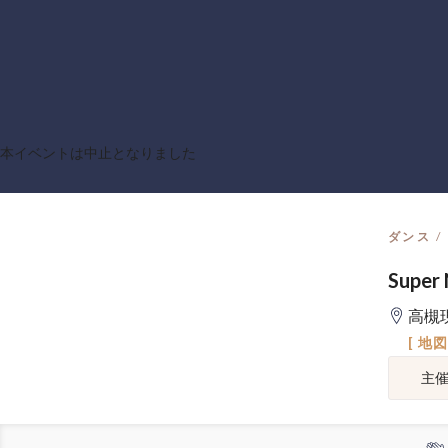
本イベントは中止となりました
ダンス
Super
高槻
[ 地
主