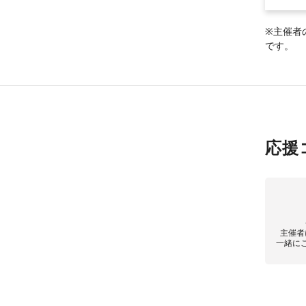
※主催者
です。
応援
主催者
一緒に