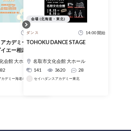
会場 (北海道・東北)
11:30 開始
14:00 開始
ダンス
スアカデミーららぽー
TOHOKU DANCE STAGE
ダイエー相武台・つき
・社家ゆめいろ保育園
化会館 大ホール
名取市文化会館 大ホール
82
141
3620
28
セイハダンスアカデミー東北
セイハダンスアカデミー海老名教室・相武台教室