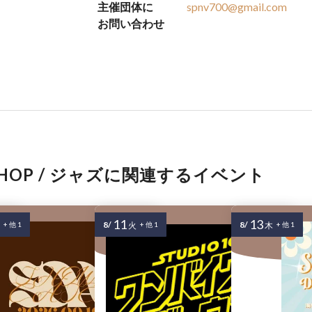
主催団体に
spnv700@gmail.com
お問い合わせ
P-HOP / ジャズに関連するイベント
11
13
8/
8/
+ 他 1
火
+ 他 1
木
+ 他 1