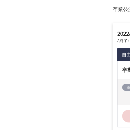
卒業公
2022
終了: 
自
卒