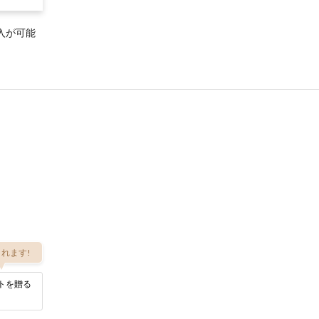
入が可能
れます!
トを贈る