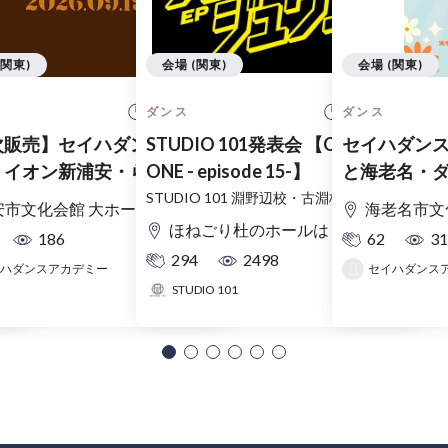
(関東)
会場 (関東)
会場 (関東)
 開始
13:00 開始
13:00 開始
ダンス
ダンス
カデ
次販売】セイハダンスアカデ
STUDIO 101発表会 【ONE BY
セイハダン
ラ
 イオン新浦安・ららテラ
ONE - episode 15-】
と海老名・
コルトン合同発表会
み野幼稚園
STUDIO 101 淵野辺校・古淵校 合同発表会
安市文化会館 大ホール
海老名市文
合同発表会
ほねごり杜のホールはしもと ホール
186
62
31
294
2498
ハダンスアカデミー
STUDIO 101