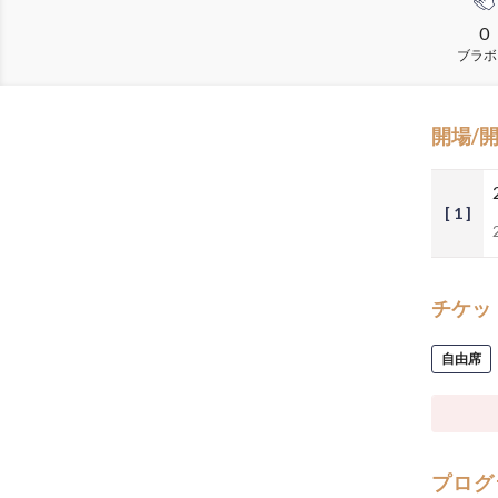
0
ブラボ
開場/
[ 1 ]
チケッ
自由席
プログ