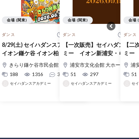
会場 (関東)
会場 (関東)
会場 
13:30 開始
13:00
ダンス
ダンス
ダンス
8/29(土) セイハダンスアカデミー
【一次販売】セイハダンスア
【二
イオン鎌ケ谷 イオン柏 幼保合同
ミー イオン新浦安・ららテ
ミー
発表会
ス・コルトン合同発表会
ス・
きらり鎌ケ谷市民会館 きらりホール
浦安市文化会館 大ホール
浦
188
1316
3
51
297
51
セイハダンスアカデミー
セイハダンスアカデミー
セイ