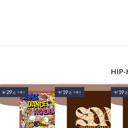
HI
29
19
19
8/
9/
9/
土
+ 他 1
土
+ 他 1
土