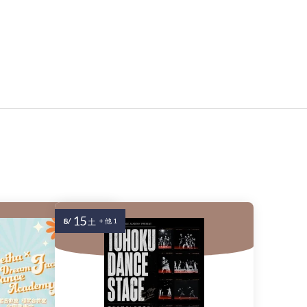
15
8/
土
+ 他 1