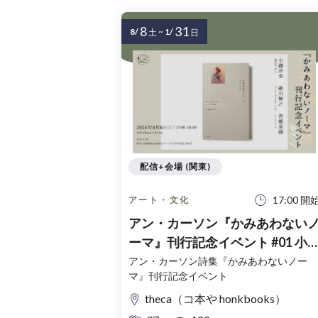
8
31
8/
~
1/
土
日
配信+会場 (関東)
17:00 開
アート・文化
アン・カーソン『かみあわない
ーマ』刊行記念イベント #01 小
洋光× 柳川智之×青柳菜摘
アン・カーソン詩集『かみあわないノー
マ』刊行記念イベント
theca（コ本や honkbooks）