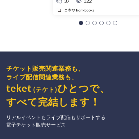
37
122
コ本や honkbooks
チケット販売関連業務も、
ライブ配信関連業務も、
teket
ひとつで、
(テケト)
すべて完結
します
！
リアルイベントもライブ配信もサポートする
電子チケット販売サービス