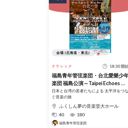
会場 (北海道・東北)
18:30 開
クラシック
福島青年管弦楽団・台北愛樂少
楽団 福島公演～Taipei Echoes 台
北の聲～
日本と台湾の若者たちによる 太平洋をつ
ぐ音楽の旅
ふくしん夢の音楽堂大ホール
40
180
福島青年管弦楽団