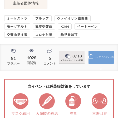
主催者団体情報
オーケストラ
ブルッフ
ヴァイオリン協奏曲
モーツアルト
協奏交響曲
K364
ベートーベン
交響曲第４番
コロナ対策
幼児参加可
0
/ 10
1028
81
5
シェアでイベント応
ブラボーでイベント応援
回閲覧
ブラボー
コメント
援
当イベントは感染症対策をしています
マスク着用
入館時の検温
消毒
三密回避