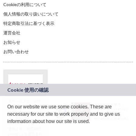
Cookieの利用について
個人情報の取り扱いについて
特定商取引法に基づく表示
運営会社
お知らせ
お問い合わせ
本サービスは、NTT
JASRAC許諾番号：
On our website we use some cookies. These are
ドコモグループの新
9024936001Y45037
規事業創出プログラ
necessary for our site to work properly and to give us
JASRAC許諾番号：
ム「docomo
9024936002Y45040
information about how our site is used.
STARTUP」を通じて
企画され、株式会社
teketにより運営され