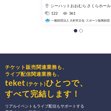
シーハットおおむら さくらホール
122
361
一般財団法人 大村市文化･スポーツ振興財団
チケット販売関連業務も、
ライブ配信関連業務も、
teket
ひとつで、
(テケト)
すべて完結
します
！
リアルイベントもライブ配信もサポートする