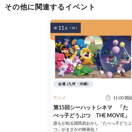
その他に関連するイベント
11
8/
火
+ 他 1
会場 (九州・沖縄)
11:00 開
アニメ
第15回シーハットシネマ 「た
べっ子どうぶつ THE MOVIE」
誰もが知る国⺠的おかし「たべっ子どうぶ
つ」がまさかの映画化！