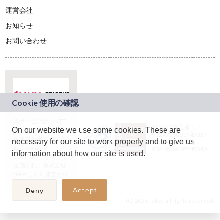
運営会社
お知らせ
お問い合わせ
本サービスは、NTT
JASRAC許諾番号：
On our website we use some cookies. These are
ドコモグループの新
9024936001Y45037
規事業創出プログラ
necessary for our site to work properly and to give us
JASRAC許諾番号：
ム「docomo
9024936002Y45040
information about how our site is used.
STARTUP」を通じて
企画され、株式会社
teketにより運営され
ています。
Accept
Deny
(C) 2026 teket. all rights reserved.