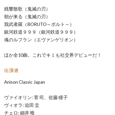
残響散歌（鬼滅の刃）
朝が来る（鬼滅の刃）
我武者羅（BORUTO～ボルト～）
銀河鉄道９９９（銀河鉄道９９９）
魂のルフラン（エヴァンゲリオン）
ほか全10曲。これでキミも社交界デビューだ！
出演者
Anison Classic Japan
ヴァイオリン: 菅 司、佐藤 瞳子
ヴィオラ: 迫田 圭
チェロ: 細井 唯