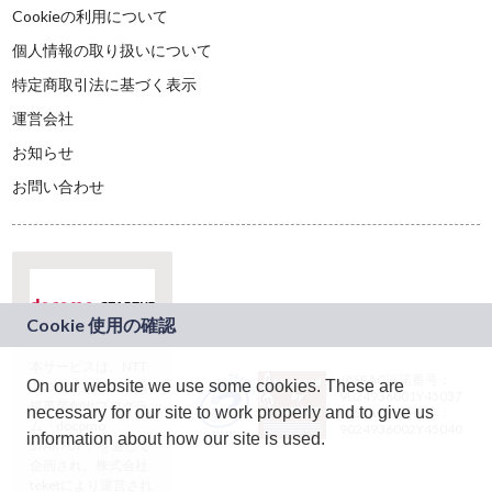
Cookieの利用について
個人情報の取り扱いについて
特定商取引法に基づく表示
運営会社
お知らせ
お問い合わせ
本サービスは、NTT
JASRAC許諾番号：
On our website we use some cookies. These are
ドコモグループの新
9024936001Y45037
規事業創出プログラ
necessary for our site to work properly and to give us
JASRAC許諾番号：
ム「docomo
9024936002Y45040
information about how our site is used.
STARTUP」を通じて
企画され、株式会社
teketにより運営され