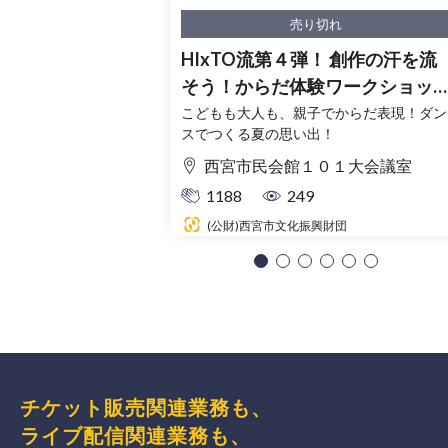
売り切れ
HIxTO流第４弾！ 創作の汗を流
そう！からだ体験ワークショッ
プ！
こどもも大人も、親子でからだ表現！ダン
スでつくる夏の思い出！
西宮市民会館１０１大会議室
1188
249
(公財)西宮市文化振興財団
チケット販売関連業務も、
ライブ配信関連業務も、