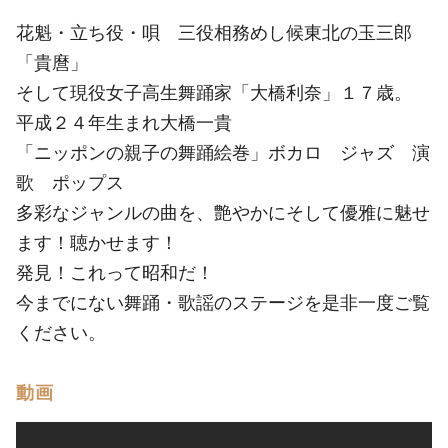
花魁・立ち役・唄 三役相務めし候東北の玉三郎
「貴麿」
そして現役女子高生舞踊家「大橋利奈」１７歳。
平成２４年生まれ大橋一貴
「ニッポンの親子の舞踊絵巻」ボカロ ジャズ 演
歌 ポップス
多彩なジャンルの曲を、艶やかにそして優雅に魅せ
ます！聴かせます！
発見！これって昭和だ！
今までにない舞踊・歌謡のステージを是非一度ご覧
ください。
動画