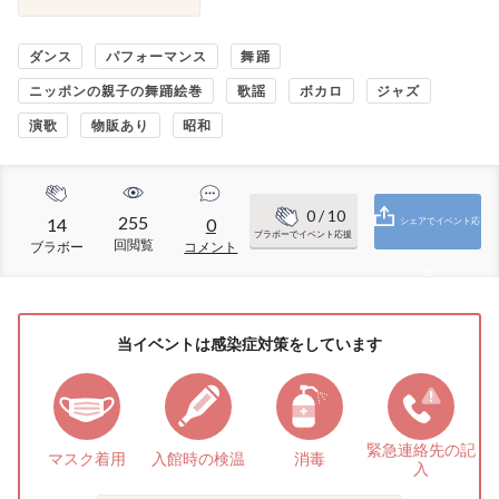
ダンス
パフォーマンス
舞踊
ニッポンの親子の舞踊絵巻
歌謡
ボカロ
ジャズ
演歌
物販あり
昭和
0
/ 10
255
14
0
シェアでイベント応
ブラボーでイベント応援
回閲覧
ブラボー
コメント
援
当イベントは感染症対策をしています
緊急連絡先の
記
マスク着用
入館時の検温
消毒
入