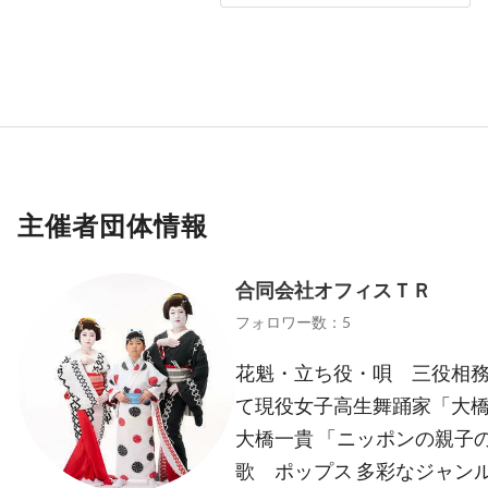
主催者団体情報
合同会社オフィスＴＲ
フォロワー数：5
花魁・立ち役・唄 三役相務
て現役女子高生舞踊家「大橋
大橋一貴 「ニッポンの親子
歌 ポップス 多彩なジャン