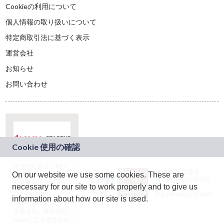
Cookieの利用について
個人情報の取り扱いについて
特定商取引法に基づく表示
運営会社
お知らせ
お問い合わせ
本サービスは、NTT
JASRAC許諾番号：
On our website we use some cookies. These are
ドコモグループの新
9024936001Y45037
規事業創出プログラ
necessary for our site to work properly and to give us
JASRAC許諾番号：
ム「docomo
9024936002Y45040
information about how our site is used.
STARTUP」を通じて
企画され、株式会社
teketにより運営され