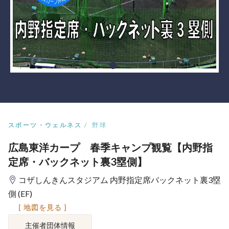
スポーツ・ウェルネス
野球
広島東洋カープ 春季キャンプ観覧【内野指
定席・バックネット裏3塁側】
コザしんきんスタジアム 内野指定席バックネット裏3塁
側 (EF)
[ 地図を見る ]
主催者団体情報