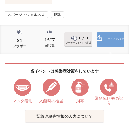
スポーツ・ウェルネス
野球
0
/ 10
1507
81
シェアでイベント応
ブラボーでイベント応援
回閲覧
ブラボー
援
当イベントは感染症対策をしています
緊急連絡先の
記
マスク着用
入館時の検温
消毒
入
緊急連絡先情報の入力について