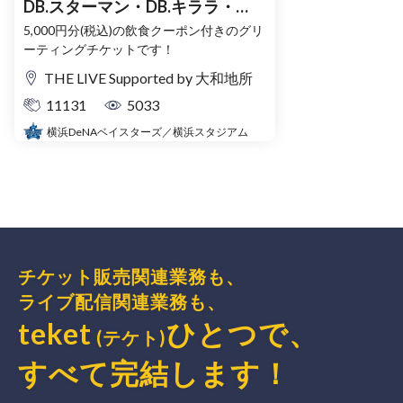
DB.スターマン・DB.キララ・
BART&CHAPYのグリーティング
5,000円分(税込)の飲食クーポン付きのグリ
ーティングチケットです！
イベント
THE LIVE Supported by 大和地所
11131
5033
横浜DeNAベイスターズ／横浜スタジアム
チケット販売関連業務も、
ライブ配信関連業務も、
teket
ひとつで、
(テケト)
すべて完結
します
！