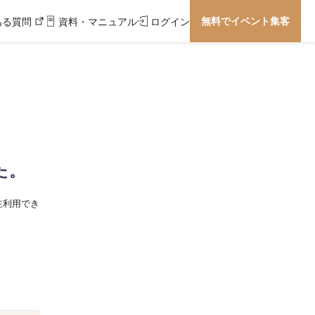
無料でイベント集客
ある質問
資料・マニュアル
ログイン
た。
在利用でき