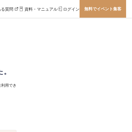
無料でイベント集客
ある質問
資料・マニュアル
ログイン
た。
在利用でき