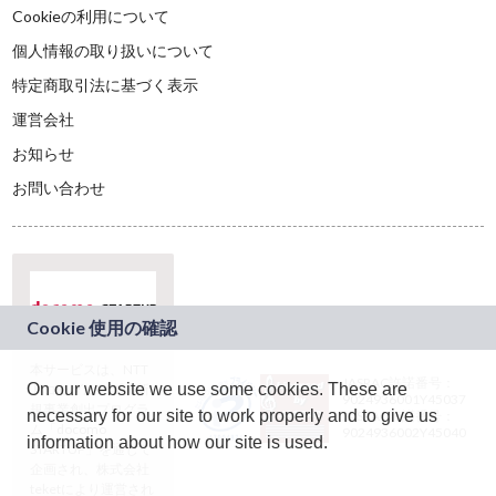
Cookieの利用について
個人情報の取り扱いについて
特定商取引法に基づく表示
運営会社
お知らせ
お問い合わせ
本サービスは、NTT
JASRAC許諾番号：
On our website we use some cookies. These are
ドコモグループの新
9024936001Y45037
規事業創出プログラ
necessary for our site to work properly and to give us
JASRAC許諾番号：
ム「docomo
9024936002Y45040
information about how our site is used.
STARTUP」を通じて
企画され、株式会社
teketにより運営され