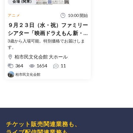
会場 (関東)
10:00 開始
アニメ
９月２３日（水・祝）ファミリー
シアター「映画ドラえもん 新・
のび太の海底鬼岩城」
3歳から入場可能。特別価格でお届けしま
す。
柏市民文化会館 大ホール
364
1654
11
柏市民文化会館
チケット販売関連業務も、
ライブ配信関連業務も、