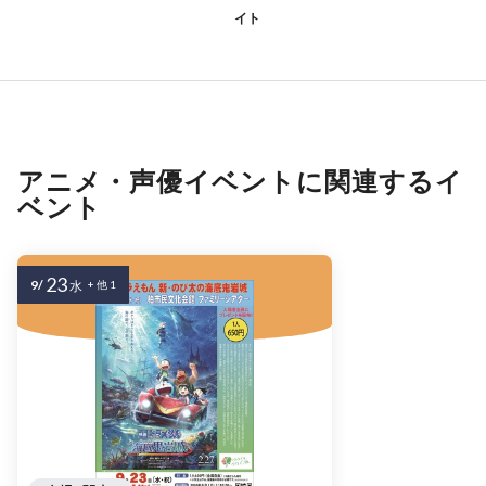
イト
アニメ・声優イベントに関連するイ
ベント
23
9/
水
+ 他 1