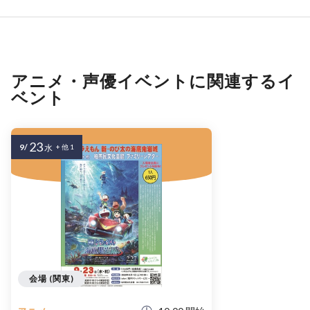
アニメ・声優イベントに関連するイ
ベント
23
9/
水
+ 他 1
会場 (関東)