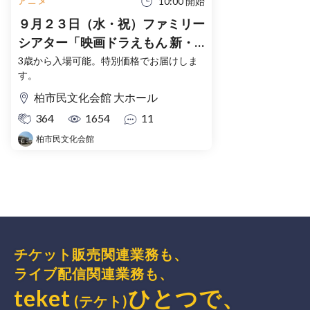
10:00 開始
アニメ
９月２３日（水・祝）ファミリー
シアター「映画ドラえもん 新・
のび太の海底鬼岩城」
3歳から入場可能。特別価格でお届けしま
す。
柏市民文化会館 大ホール
364
1654
11
柏市民文化会館
チケット販売関連業務も、
ライブ配信関連業務も、
teket
ひとつで、
(テケト)