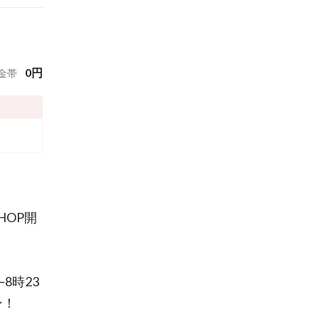
0
円
金帯
HOP開
8時23
ン！