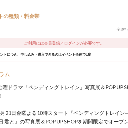
トの種類・料金帯
全
3
料
ご利用には会員登録／ログインが必要です。
ウントにつき、申し込み・購入できるのはイベント全体で1度
ラム
系金曜ドラマ「ペンディングトレイン」写真展＆POP UP S
！
系4月21日金曜よる10時スタート『ペンディングトレイン―
日 君と』の写真展＆POP UP SHOPを期間限定でオープ