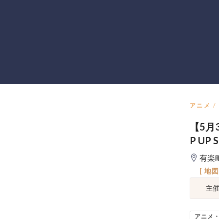
アニメ
【5月
P UP 
有楽
[ 地
主
アニメ