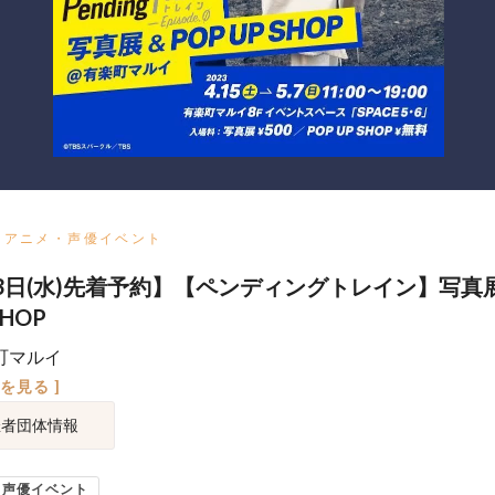
アニメ・声優イベント
3日(水)先着予約】【ペンディングトレイン】写真
SHOP
町マルイ
図を見る ]
催者団体情報
・声優イベント