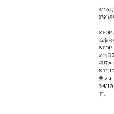
4/17
混雑緩
※PO
る場合
※POP
※当日
精算さ
※11:
典フォ
※4/1
す。