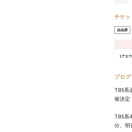
チケッ
自由席
1アカ
プログ
TBS
催決定
TBS
分、明