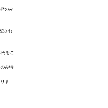
の3枠のみ
希望され
0円をご
方のみ特
おりま