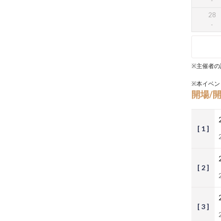
28
※主催者の
※本イベン
開場/
[ 1 ]
[ 2 ]
[ 3 ]