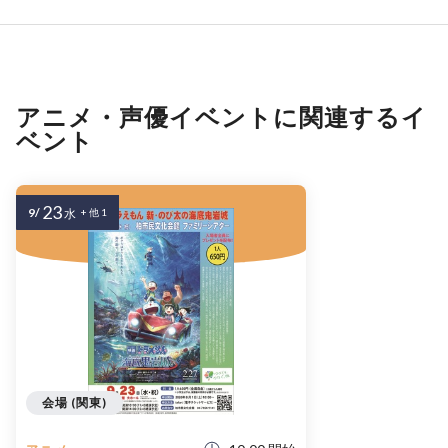
アニメ・声優イベントに関連するイ
ベント
23
9/
水
+ 他 1
会場 (関東)