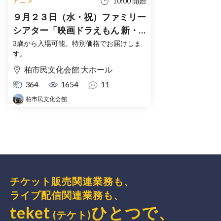
10:00 開始
アニメ
９月２３日（水・祝）ファミリー
シアター「映画ドラえもん 新・
のび太の海底鬼岩城」
3歳から入場可能。特別価格でお届けしま
す。
柏市民文化会館 大ホール
364
1654
11
柏市民文化会館
チケット販売関連業務も、
ライブ配信関連業務も、
teket
ひとつで、
(テケト)