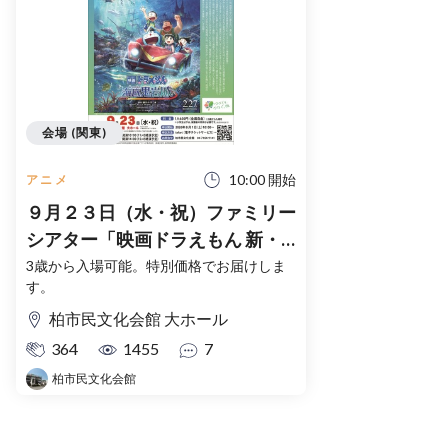
会場 (関東)
10:00 開始
アニメ
９月２３日（水・祝）ファミリー
シアター「映画ドラえもん 新・
のび太の海底鬼岩城」
3歳から入場可能。特別価格でお届けしま
す。
柏市民文化会館 大ホール
364
1455
7
柏市民文化会館