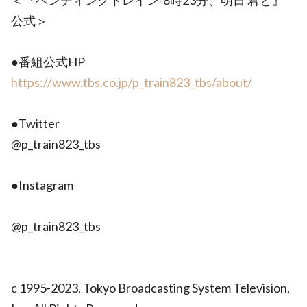
＜『ペンディングトレイン-8時23分、明日 君と』
公式＞
●番組公式HP
https://www.tbs.co.jp/p_train823_tbs/about/
●Twitter
@p_train823_tbs
●Instagram
@p_train823_tbs
c 1995-2023, Tokyo Broadcasting System Television,