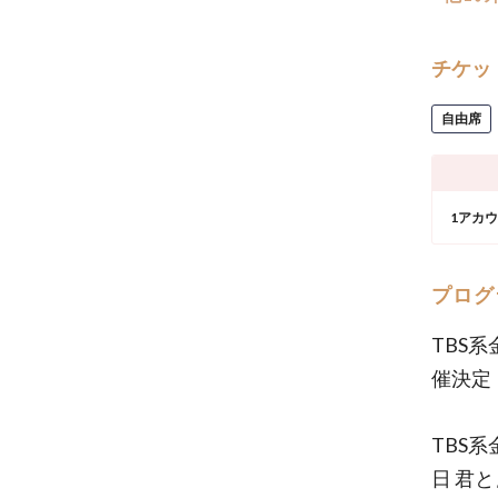
チケッ
自由席
1アカ
プログ
TBS
催決定
TBS
日 君と