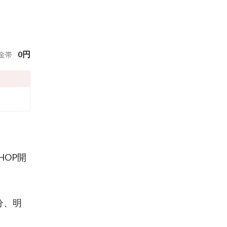
0
円
金帯
HOP開
分、明