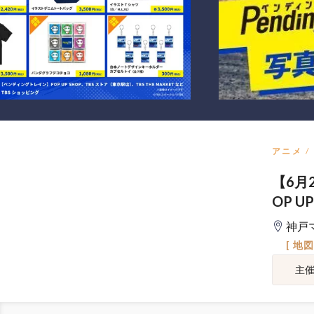
アニメ
【6月
OP U
神戸
[ 地
主