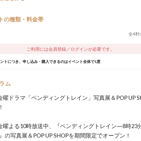
トの種類・料金帯
全
4
料
ご利用には会員登録／ログインが必要です。
ウントにつき、申し込み・購入できるのはイベント全体で1度
ラム
系金曜ドラマ「ペンディングトレイン」写真展＆POP UP S
！
系金曜よる10時放送中、『ペンディングトレイン―8時23
』の写真展＆POP UP SHOPを期間限定でオープン！