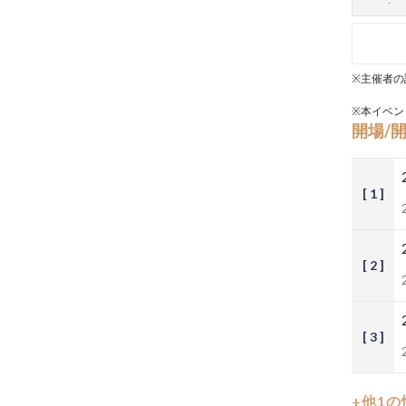
※主催者の
※本イベン
開場/
[ 1 ]
[ 2 ]
[ 3 ]
+他1