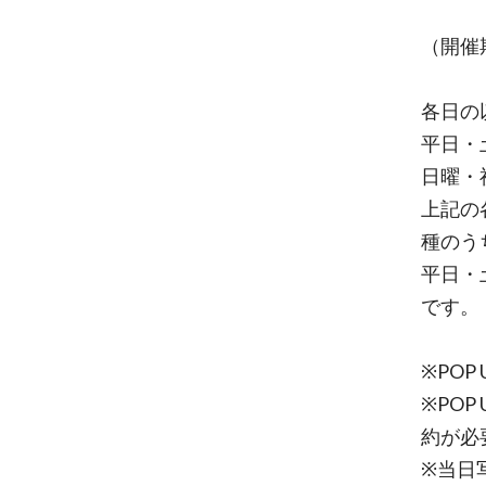
（開催期
各日の
平日・土
日曜・祝
上記の
種のう
平日・土
です。
※POP
※PO
約が必
※当日