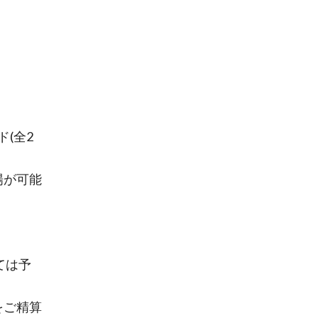
(全2
入場が可能
ては予
をご精算