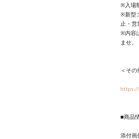
※入場
※新型
止・営
※内容
ませ。
＜その
https:/
■商品
添付画