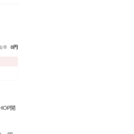
0
円
金帯
HOP開