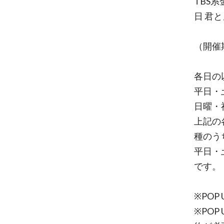
TBS
日 君と
（開催期
各日の
平日・土
日曜・祝
上記の
種のう
平日・土
です。
※POP
※PO