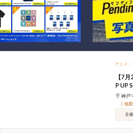
アニメ
【7月
P UP
神戸
[ 地
主