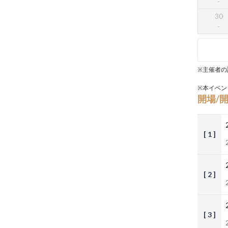
30
※主催者の
※本イベン
開場/
[ 1 ]
[ 2 ]
[ 3 ]