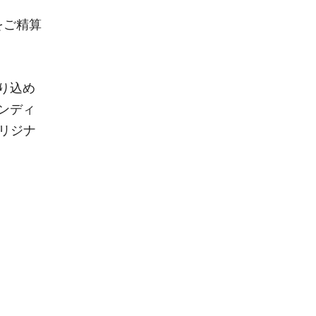
をご精算
り込め
ンディ
たオリジナ
）