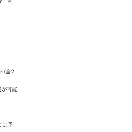
分、明
(全2
入場が可能
ては予