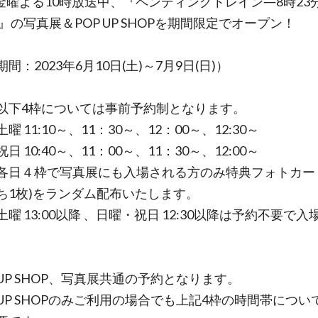
系金曜よる10時放送中、『ペンディングトレイン―8時23
』の写真展＆POP UP SHOPを期間限定でオープン！
間：2023年6月10日(土)～7月9日(日)）
以下4枠については事前予約制となります。
曜 11:10～、11：30～、12：00～、12:30～
日 10:40～、11：00～、11：30～、12:00～
各日４枠で写真展にも入場される方のみ特典フォトカード
ち1枚)をランダム配布いたします。
曜 13:00以降 、日曜・祝日 12:30以降は予約不要で
 UP SHOP、写真展共通の予約となります。
P UP SHOPのみご利用の場合でも上記4枠の時間帯につい