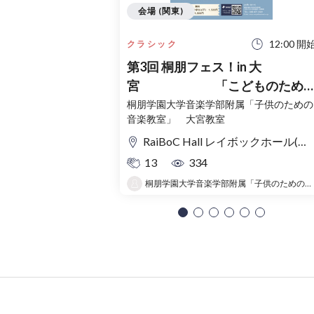
会場 (関東)
12:00 開
クラシック
第3回 桐朋フェス！in 大
宮 「こどものため
コンサート」〜出かけよう！音
桐朋学園大学音楽学部附属「子供のための
音楽教室」 大宮教室
の旅〜
RaiBoC Hall レイボックホール(市民会館おおみや) 5F リハーサルルーム・レクリエーションルーム
13
334
桐朋学園大学音楽学部附属「子供のための音楽教室 」大宮教室