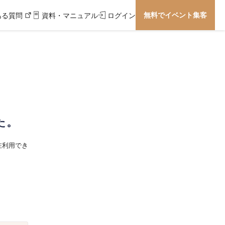
無料でイベント集客
ある質問
資料・マニュアル
ログイン
た。
在利用でき