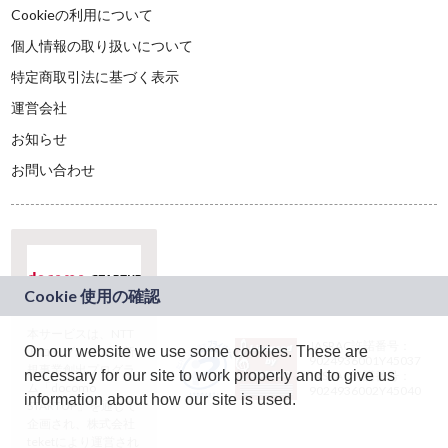
Cookieの利用について
個人情報の取り扱いについて
特定商取引法に基づく表示
運営会社
お知らせ
お問い合わせ
本サービスは、NTT
JASRAC許諾番号：
On our website we use some cookies. These are
ドコモグループの新
9024936001Y45037
規事業創出プログラ
necessary for our site to work properly and to give us
JASRAC許諾番号：
ム「docomo
9024936002Y45040
information about how our site is used.
STARTUP」を通じて
企画され、株式会社
teketにより運営され