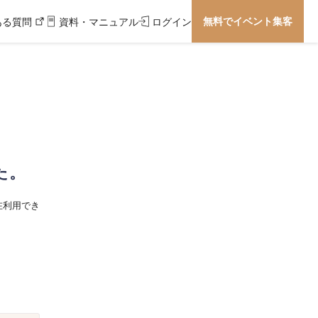
無料でイベント集客
ある質問
資料・マニュアル
ログイン
た。
在利用でき