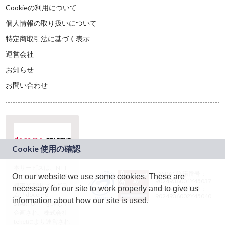
Cookieの利用について
個人情報の取り扱いについて
特定商取引法に基づく表示
運営会社
お知らせ
お問い合わせ
本サービスは、NTT
JASRAC許諾番号：
On our website we use some cookies. These are
ドコモグループの新
9024936001Y45037
規事業創出プログラ
necessary for our site to work properly and to give us
JASRAC許諾番号：
ム「docomo
9024936002Y45040
information about how our site is used.
STARTUP」を通じて
企画され、株式会社
teketにより運営され