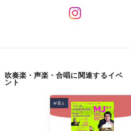
吹奏楽・声楽・合唱に関連するイベ
ント
8
8/
土