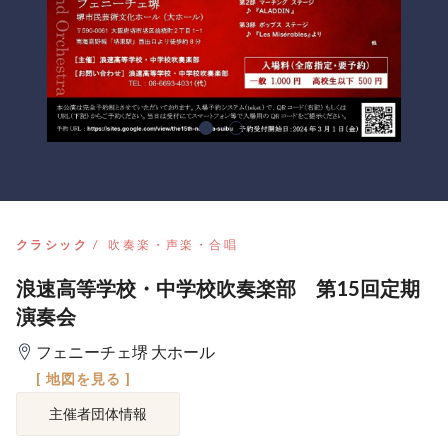
クラシック
吹奏楽・声楽・合唱
浪速高等学校・中学校吹奏楽部 第15回定期
演奏会
フェニーチェ堺 大ホール
[ 地図を見る ]
主催者団体情報