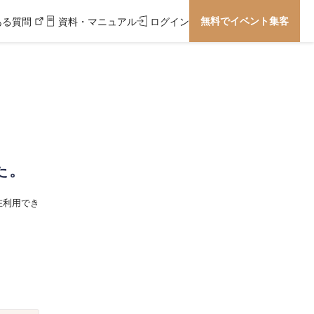
無料でイベント集客
ある質問
資料・マニュアル
ログイン
た。
在利用でき