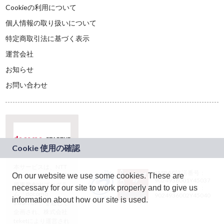
Cookieの利用について
個人情報の取り扱いについて
特定商取引法に基づく表示
運営会社
お知らせ
お問い合わせ
本サービスは、NTT
JASRAC許諾番号：
On our website we use some cookies. These are
ドコモグループの新
9024936001Y45037
規事業創出プログラ
necessary for our site to work properly and to give us
JASRAC許諾番号：
ム「docomo
9024936002Y45040
information about how our site is used.
STARTUP」を通じて
企画され、株式会社
teketにより運営され