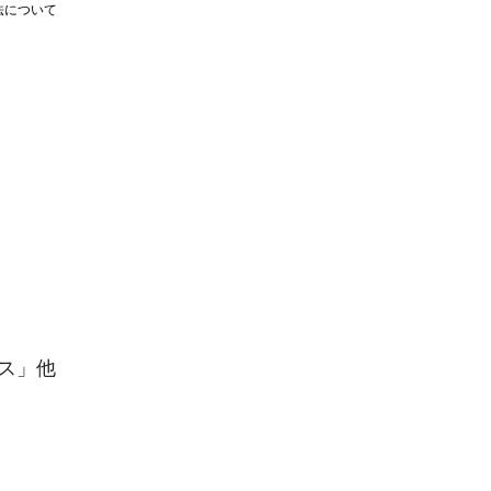
法について
キス」他