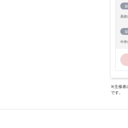
高校
中学
※主催者
です。