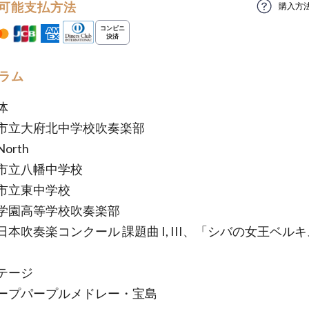
可能支払方法
購入方
ラム
体
市立大府北中学校吹奏楽部
orth
市立八幡中学校
市立東中学校
学園高等学校吹奏楽部
吹奏楽コンクール 課題曲 I, III、「シバの女王ベル
テージ
ープパープルメドレー・宝島