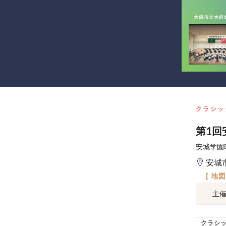
クラシッ
第1回
安城学園
安城
[ 地
主
クラシ