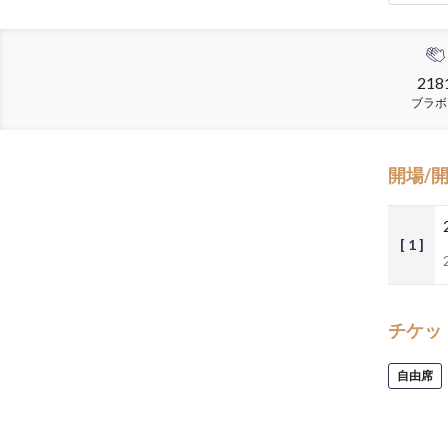
218
ブラボ
開場/
[ 1 ]
チケッ
自由席