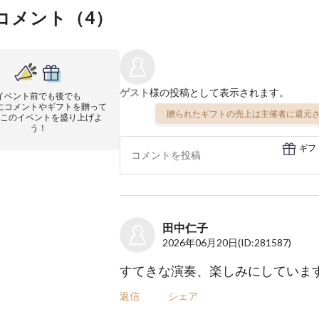
コメント（
4
）
ゲスト
様の投稿として表示されます。
イベント前でも後でも
にコメントやギフトを贈って
贈られたギフトの売上は主催者に還元さ
このイベントを盛り上げよ
う！
ギフ
田中仁子
2026年06月20日
(ID:281587)
すてきな演奏、楽しみにしていま
返信
シェア