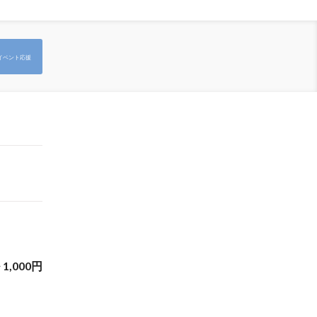
イベント応援
~
1,000
円