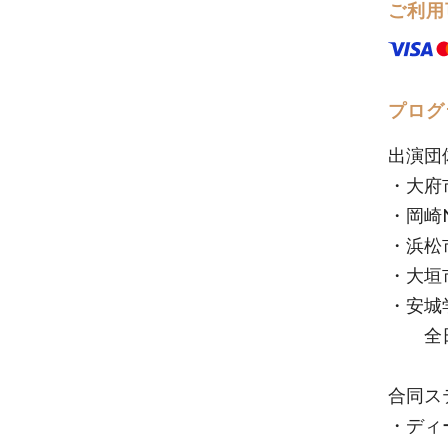
ご利用
プログ
出演団
・大府
・岡崎N
・浜松
・大垣
・安城
全日本
合同ス
・ディ