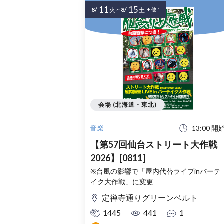
11
15
8/
~
8/
火
土
+ 他 1
会場 (北海道・東北)
13:00 開
音楽
【第57回仙台ストリート大作戦
2026】[0811]
※台風の影響で「屋内代替ライブinバーテ
イク大作戦」に変更
定禅寺通りグリーンベルト
1445
441
1