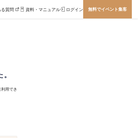
無料でイベント集客
ある質問
資料・マニュアル
ログイン
た。
在利用でき