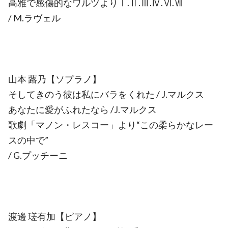
高雅で感傷的なワルツよりⅠ.Ⅱ.Ⅲ.Ⅳ.Ⅵ.Ⅶ
/ M.ラヴェル
山本 蕗乃【ソプラノ】
そしてきのう彼は私にバラをくれた / J.マルクス
あなたに愛がふれたなら /J.マルクス
歌劇「マノン・レスコー」より“この柔らかなレー
スの中で”
/ G.プッチーニ
渡邊 瑳有加【ピアノ】