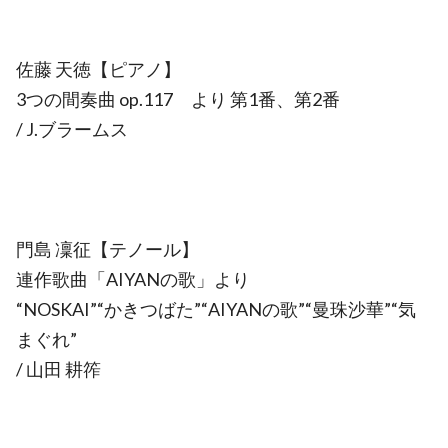
佐藤 天徳【ピアノ】
3つの間奏曲 op.117 より 第1番、第2番
/ J.ブラームス
門島 凜征【テノール】
連作歌曲「AIYANの歌」より
“NOSKAI”“かきつばた”“AIYANの歌”“曼珠沙華”“気
まぐれ”
/ 山田 耕筰