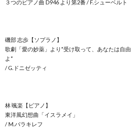
３つのピアノ曲 D946 より第2番 / F.シューベルト
磯部 志歩【ソプラノ】
歌劇「愛の妙薬」より“受け取って、あなたは自由
よ”
/ G.ドニゼッティ
林 颯楽【ピアノ】
東洋風幻想曲「イスラメイ」
/ M.バラキレフ