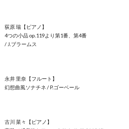
荻原 瑞【ピアノ】
4つの小品 op.119より第1番、第4番
/ J.ブラームス
永井 里奈【フルート】
幻想曲風ソナチネ / P.ゴーベール
古川 菜々【ピアノ】