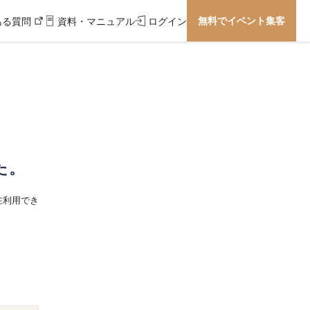
無料でイベント集客
ある質問
資料・マニュアル
ログイン
た。
在利用でき