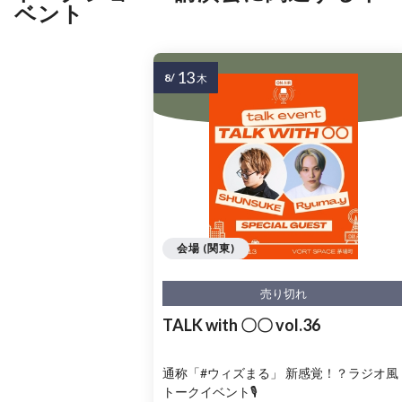
ベント
13
8/
木
会場 (関東)
売り切れ
TALK with 〇〇 vol.36
通称「#ウィズまる」 新感覚！？ラジオ風
トークイベント🎙️