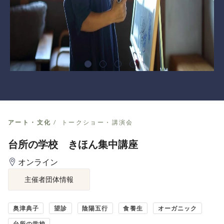
アート・文化
トークショー・講演会
台所の学校 きほん集中講座
オンライン
主催者団体情報
奥津典子
望診
陰陽五行
食養生
オーガニック
台所の学校