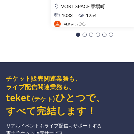
VORT SPACE 茅場町
1033
1254
TALK with 〇〇
チケット販売関連業務も、
ライブ配信関連業務も、
teket
ひとつで、
(テケト)
すべて完結
します
！
リアルイベントもライブ配信もサポートする
電子チケット販売サービス