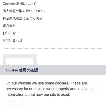
Cookieの利用について
個人情報の取り扱いについて
特定商取引法に基づく表示
運営会社
お知らせ
お問い合わせ
本サービスは、NTT
JASRAC許諾番号：
On our website we use some cookies. These are
ドコモグループの新
9024936001Y45037
規事業創出プログラ
necessary for our site to work properly and to give us
JASRAC許諾番号：
ム「docomo
9024936002Y45040
information about how our site is used.
STARTUP」を通じて
企画され、株式会社
teketにより運営され