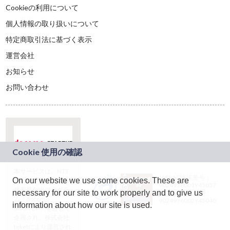
Cookieの利用について
個人情報の取り扱いについて
特定商取引法に基づく表示
運営会社
お知らせ
お問い合わせ
本サービスは、NTT
JASRAC許諾番号：
On our website we use some cookies. These are
ドコモグループの新
9024936001Y45037
規事業創出プログラ
necessary for our site to work properly and to give us
JASRAC許諾番号：
ム「docomo
9024936002Y45040
information about how our site is used.
STARTUP」を通じて
企画され、株式会社
teketにより運営され