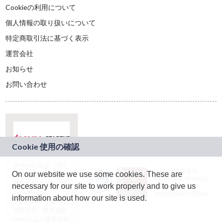
Cookieの利用について
個人情報の取り扱いについて
特定商取引法に基づく表示
運営会社
お知らせ
お問い合わせ
本サービスは、NTT
JASRAC許諾番号：
On our website we use some cookies. These are
ドコモグループの新
9024936001Y45037
規事業創出プログラ
necessary for our site to work properly and to give us
JASRAC許諾番号：
ム「docomo
9024936002Y45040
information about how our site is used.
STARTUP」を通じて
企画され、株式会社
teketにより運営され