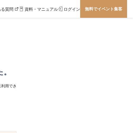
無料でイベント集客
ある質問
資料・マニュアル
ログイン
た。
在利用でき