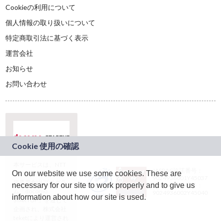
Cookieの利用について
個人情報の取り扱いについて
特定商取引法に基づく表示
運営会社
お知らせ
お問い合わせ
本サービスは、NTT
JASRAC許諾番号：
On our website we use some cookies. These are
ドコモグループの新
9024936001Y45037
規事業創出プログラ
necessary for our site to work properly and to give us
JASRAC許諾番号：
ム「docomo
9024936002Y45040
information about how our site is used.
STARTUP」を通じて
企画され、株式会社
teketにより運営され