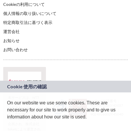
Cookieの利用について
個人情報の取り扱いについて
特定商取引法に基づく表示
運営会社
お知らせ
お問い合わせ
本サービスは、NTT
JASRAC許諾番号：
On our website we use some cookies. These are
ドコモグループの新
9024936001Y45037
規事業創出プログラ
necessary for our site to work properly and to give us
JASRAC許諾番号：
ム「docomo
9024936002Y45040
information about how our site is used.
STARTUP」を通じて
企画され、株式会社
teketにより運営され