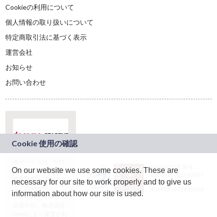
Cookieの利用について
個人情報の取り扱いについて
特定商取引法に基づく表示
運営会社
お知らせ
お問い合わせ
本サービスは、NTT
JASRAC許諾番号：
On our website we use some cookies. These are
ドコモグループの新
9024936001Y45037
規事業創出プログラ
necessary for our site to work properly and to give us
JASRAC許諾番号：
ム「docomo
9024936002Y45040
information about how our site is used.
STARTUP」を通じて
企画され、株式会社
teketにより運営され