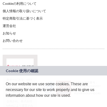
Cookieの利用について
個人情報の取り扱いについて
特定商取引法に基づく表示
運営会社
お知らせ
お問い合わせ
本サービスは、NTT
JASRAC許諾番号：
On our website we use some cookies. These are
ドコモグループの新
9024936001Y45037
規事業創出プログラ
necessary for our site to work properly and to give us
JASRAC許諾番号：
ム「docomo
9024936002Y45040
information about how our site is used.
STARTUP」を通じて
企画され、株式会社
teketにより運営され