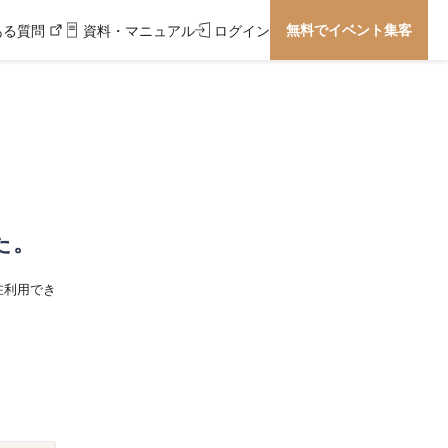
無料でイベント集客
ある質問
資料・マニュアル
ログイン
た。
在利用でき