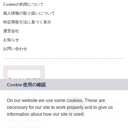
Cookieの利用について
個人情報の取り扱いについて
特定商取引法に基づく表示
運営会社
お知らせ
お問い合わせ
本サービスは、NTT
JASRAC許諾番号：
On our website we use some cookies. These are
ドコモグループの新
9024936001Y45037
規事業創出プログラ
necessary for our site to work properly and to give us
JASRAC許諾番号：
ム「docomo
9024936002Y45040
information about how our site is used.
STARTUP」を通じて
企画され、株式会社
teketにより運営され