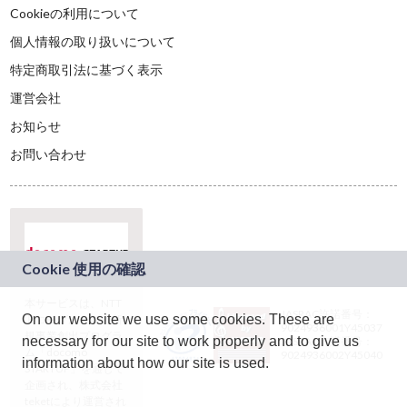
Cookieの利用について
個人情報の取り扱いについて
特定商取引法に基づく表示
運営会社
お知らせ
お問い合わせ
本サービスは、NTT
JASRAC許諾番号：
On our website we use some cookies. These are
ドコモグループの新
9024936001Y45037
規事業創出プログラ
necessary for our site to work properly and to give us
JASRAC許諾番号：
ム「docomo
9024936002Y45040
information about how our site is used.
STARTUP」を通じて
企画され、株式会社
teketにより運営され