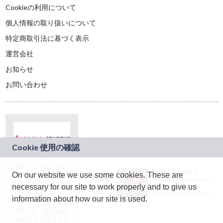
Cookieの利用について
個人情報の取り扱いについて
特定商取引法に基づく表示
運営会社
お知らせ
お問い合わせ
本サービスは、NTT
JASRAC許諾番号：
On our website we use some cookies. These are
ドコモグループの新
9024936001Y45037
規事業創出プログラ
necessary for our site to work properly and to give us
JASRAC許諾番号：
ム「docomo
9024936002Y45040
information about how our site is used.
STARTUP」を通じて
企画され、株式会社
teketにより運営され