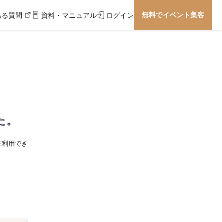
無料でイベント集客
ある質問
資料・マニュアル
ログイン
た。
在利用でき