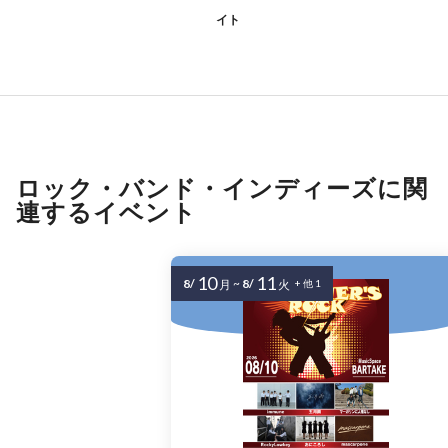
イト
ロック・バンド・インディーズに関
連するイベント
10
11
8/
~
8/
月
火
+ 他 1