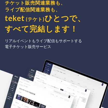
チケット販売関連業務も、
ライブ配信関連業務も、
teket
ひとつで、
(テケト)
すべて完結
します
！
リアルイベントもライブ配信もサポートする
電子チケット販売サービス