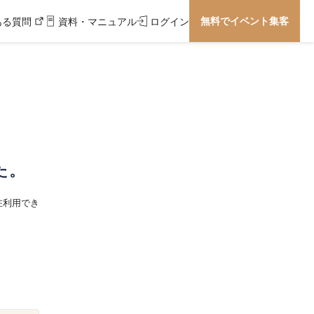
無料でイベント集客
ある質問
資料・マニュアル
ログイン
た。
在利用でき