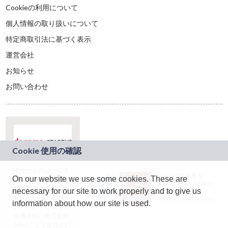
Cookieの利用について
個人情報の取り扱いについて
特定商取引法に基づく表示
運営会社
お知らせ
お問い合わせ
本サービスは、NTT
JASRAC許諾番号：
On our website we use some cookies. These are
ドコモグループの新
9024936001Y45037
規事業創出プログラ
necessary for our site to work properly and to give us
JASRAC許諾番号：
ム「docomo
9024936002Y45040
information about how our site is used.
STARTUP」を通じて
企画され、株式会社
teketにより運営され