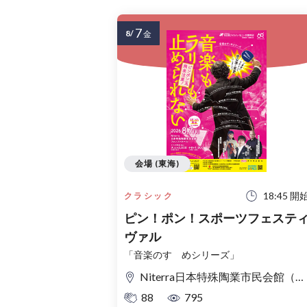
7
8/
金
会場 (東海)
18:45 開
クラシック
ピン！ポン！スポーツフェステ
ヴァル
「音楽のすゝめシリーズ」
Niterra日本特殊陶業市民会館（名古屋市民会館） フォレストホール
88
795