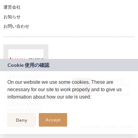
運営会社
お知らせ
お問い合わせ
本サービスは、NTT
JASRAC許諾番号：
On our website we use some cookies. These are
ドコモグループの新
9024936001Y45037
規事業創出プログラ
necessary for our site to work properly and to give us
JASRAC許諾番号：
ム「docomo
9024936002Y45040
information about how our site is used.
STARTUP」を通じて
企画され、株式会社
teketにより運営され
ています。
Accept
Deny
(C) 2026 teket. all rights reserved.